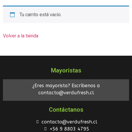
Tu carrito está vacío.
Volver a la tienda
Mayoristas
¿Eres mayorista? Escríbenos a
contacto@verdufresh.cl
Contáctanos
contacto@verdufresh.cl
+56 9 8803 4795