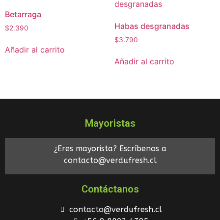
Betarraga
Habas desgranadas
$
2.390
$
3.790
Añadir al carrito
Añadir al carrito
Mayoristas
¿Eres mayorista? Escríbenos a
contacto@verdufresh.cl
Contáctanos
contacto@verdufresh.cl