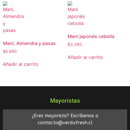
Maní japonés cebolla
Maní, Almendra y pasas
$
3.390
$
5.990
Añadir al carrito
Añadir al carrito
Mayoristas
¿Eres mayorista? Escríbenos a
contacto@verdufresh.cl