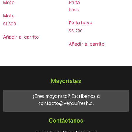
Mote
Palta hass
$
1.690
$
6.290
Añadir al carrito
Añadir al carrito
Mayoristas
¿Eres mayorista? Escríbenos a
contacto@verdufresh.cl
Contáctanos