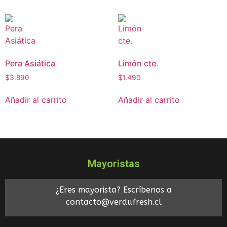
Pera Asiática
Limón cte.
$
3.890
$
1.490
Añadir al carrito
Añadir al carrito
Mayoristas
¿Eres mayorista? Escríbenos a
contacto@verdufresh.cl