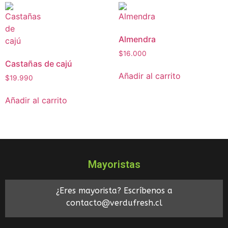
Almendra
$
16.000
Castañas de cajú
Añadir al carrito
$
19.990
Añadir al carrito
Mayoristas
¿Eres mayorista? Escríbenos a
contacto@verdufresh.cl