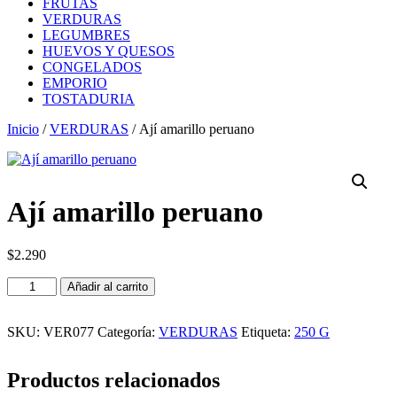
FRUTAS
VERDURAS
LEGUMBRES
HUEVOS Y QUESOS
CONGELADOS
EMPORIO
TOSTADURIA
Inicio
/
VERDURAS
/ Ají amarillo peruano
Ají amarillo peruano
$
2.290
Ají
Añadir al carrito
amarillo
peruano
cantidad
SKU:
VER077
Categoría:
VERDURAS
Etiqueta:
250 G
Productos relacionados