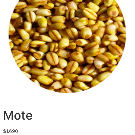
Mote
$
1.690