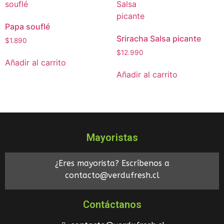
Papa souflé
Sriracha Salsa picante
$
1.890
$
12.990
Añadir al carrito
Añadir al carrito
Mayoristas
¿Eres mayorista? Escríbenos a
contacto@verdufresh.cl
Contáctanos