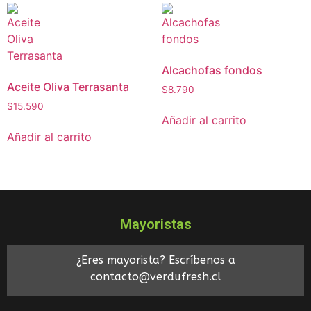
Alcachofas fondos
Aceite Oliva Terrasanta
$
8.790
$
15.590
Añadir al carrito
Añadir al carrito
Mayoristas
¿Eres mayorista? Escríbenos a
contacto@verdufresh.cl